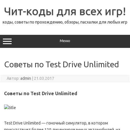
Перейти
к
Чит-коды для всех игр!
содержимому
коды, советы по прохождению, обзоры, пасхалки для любых игр
Меню
Советы по Test Drive Unlimited
Автор:
admin
|
21.03.2017
Советы по Test Drive Unlimited
Test Drive Unlimited — гоночный симулятор, в котором
присутствует более 120 лицензированных автомобилей, на