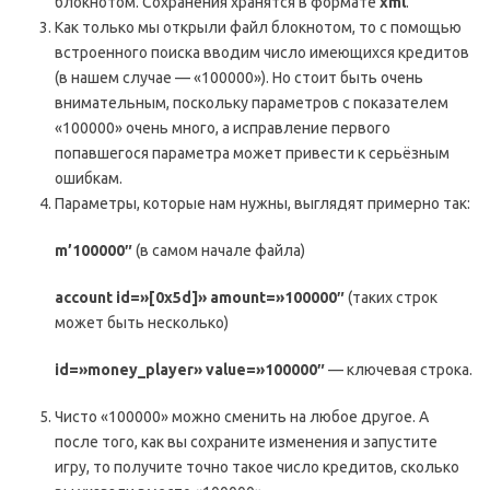
блокнотом. Сохранения хранятся в формате
xml
.
Как только мы открыли файл блокнотом, то с помощью
встроенного поиска вводим число имеющихся кредитов
(в нашем случае — «100000»). Но стоит быть очень
внимательным, поскольку параметров с показателем
«100000» очень много, а исправление первого
попавшегося параметра может привести к серьёзным
ошибкам.
Параметры, которые нам нужны, выглядят примерно так:
m’100000″
(в самом начале файла)
account id=»[0x5d]» amount=»100000″
(таких строк
может быть несколько)
id=»money_player» value=»100000″
— ключевая строка.
Чисто «100000» можно сменить на любое другое. А
после того, как вы сохраните изменения и запустите
игру, то получите точно такое число кредитов, сколько