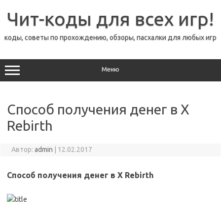
Перейти
к
Чит-коды для всех игр!
содержимому
коды, советы по прохождению, обзоры, пасхалки для любых игр
Меню
Способ получения денег в X
Rebirth
Автор:
admin
|
12.02.2017
Способ получения денег в X Rebirth