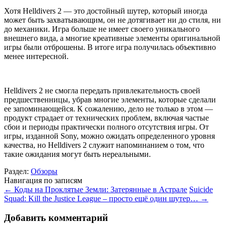
Хотя Helldivers 2 — это достойный шутер, который иногда
может быть захватывающим, он не дотягивает ни до стиля, ни
до механики. Игра больше не имеет своего уникального
внешнего вида, а многие креативные элементы оригинальной
игры были отброшены. В итоге игра получилась объективно
менее интересной.
Helldivers 2 не смогла передать привлекательность своей
предшественницы, убрав многие элементы, которые сделали
ее запоминающейся. К сожалению, дело не только в этом —
продукт страдает от технических проблем, включая частые
сбои и периоды практически полного отсутствия игры. От
игры, изданной Sony, можно ожидать определенного уровня
качества, но Helldivers 2 служит напоминанием о том, что
такие ожидания могут быть нереальными.
Раздел:
Обзоры
Навигация по записям
←
Коды на Проклятые Земли: Затерянные в Астрале
Suicide
Squad: Kill the Justice League – просто ещё один шутер…
→
Добавить комментарий