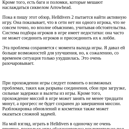
Кроме того, есть баги и поломки, которые мешают
наслаждаться сиквелом Arrowhead.
Пока я пишу этот обзор, Helldivers 2 пытается найти активную
игру. Она показывает, что в сети нет ни одного игрока, что не
совсем точно, но вполне объяснимо, учитывая обстоятельства.
Система подбора игроков в игре имеет недостатки: она часто
не может соединить игроков и присоединить их к лобби.
Эта проблема сохраняется с момента выхода игры. Я давал ей
больше возможностей для улучшения, но, к сожалению, со
временем ситуация только ухудшилась. Это очень
разочаровывает.
При прохождении игры следует помнить о возможных
проблемах, таких как разрывы соединения, сбои при загрузке,
сильные задержки и вылеты из игры. Кроме того,
прохождение миссий в игре может занять не менее тридцати
минут, а прогресс не будет сохранен до завершения миссии.
Разблокировка обновлений и косметики также может
оказаться сложной задачей.
На мой взгляд, играть в Helldivers в одиночку не очень
приятно, поскольку игра сбалансирована исключительно под