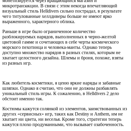
монетизируется через вращающийся магазин и
микротранзакции. В связи с этим некогда впечатляющий
визуальный стиль Helldivers сильно пострадал, в результате
чего титулованные хеллдиверы больше не имеют ярко
выраженного, характерного облика.
Раньше в игре было ограниченное количество
разблокируемых нарядов, выполненных в черно-желтой
цветовой гамме и сочетающих в себе черты космического
морского пехотинца и человека-манты. Однако теперь
доступно множество нарядов в разных стилях, которым не
хватает целостного дизайна. Шлемы и броня, похоже, взяты
из разных игр.
Как любитель косметики, я ценю яркие наряды и забавные
шляпки. Однако я считаю, что они не должны разбавлять
уникальный стиль игры. К сожалению, в Helldivers 2 дело
обстоит именно так.
Костюмы кажутся солянкой из элементов, заимствованных из
других «сервисных» игр, таких как Destiny и Anthem, им не
хватает ни цвета, ни веселья. Кроме того, стратегии теперь
кажутся плохо продуманными, что вызывает озабоченность.