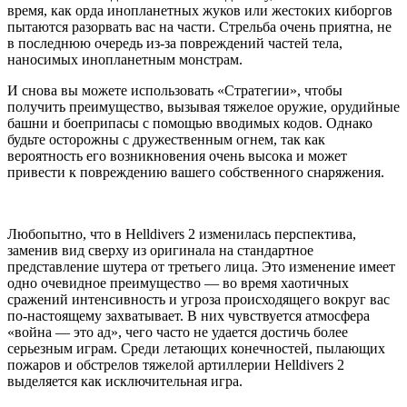
время, как орда инопланетных жуков или жестоких киборгов
пытаются разорвать вас на части. Стрельба очень приятна, не
в последнюю очередь из-за повреждений частей тела,
наносимых инопланетным монстрам.
И снова вы можете использовать «Стратегии», чтобы
получить преимущество, вызывая тяжелое оружие, орудийные
башни и боеприпасы с помощью вводимых кодов. Однако
будьте осторожны с дружественным огнем, так как
вероятность его возникновения очень высока и может
привести к повреждению вашего собственного снаряжения.
Любопытно, что в Helldivers 2 изменилась перспектива,
заменив вид сверху из оригинала на стандартное
представление шутера от третьего лица. Это изменение имеет
одно очевидное преимущество — во время хаотичных
сражений интенсивность и угроза происходящего вокруг вас
по-настоящему захватывает. В них чувствуется атмосфера
«война — это ад», чего часто не удается достичь более
серьезным играм. Среди летающих конечностей, пылающих
пожаров и обстрелов тяжелой артиллерии Helldivers 2
выделяется как исключительная игра.