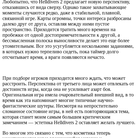
Любопытно, что Helldivers 2 предлагает новую перспективу,
отказавшись от вида сверху. Однако такие захватывающие
моменты случаются редко, даже в стабильной, плавной,
связанной игре. Карты огромны, точки интереса разбросаны
далеко друг от друга, оставляя между ними пустое
пространство. Приходится тратить много времени на
пробежки от одной достопримечательности к другой, а
бессмысленная полоска выносливости делает это еще более
утомительным. Все это усугубляется несколькими заданиями,
в которых нужно терпеливо сидеть, пока таймер долго
отсчитывает время, а враги появляются нечасто.
При подборе игроков приходится много ждать, что может
расстроить. Перспектива от третьего лица может отвлекать от
достоинств игры, когда она не усиливает азарт боя.
Оригинальная игра имела очаровательный внешний вид, в то
время как эта напоминает многие типичные научно-
фантастические шутеры. Несмотря на непростительно
сломанное состояние игры, в ней есть повторяющаяся тема,
которая станет моим самым большим критическим
замечанием — эстетика Helldivers 2 оставляет желать лучшего.
Во многом это связано с тем, что косметика теперь