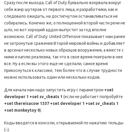
Сразу после выхода, Call of Duty буквально взорвала вокруг
себя жанр шутеров от первого лица, и разработчики, как и
следовало ожидать, на достигнутом останавливаться не
собирались. Конечно же, о полноценной второй части речи не
шло, но вот хороший аддон выпустит за год вполне
возможно. Call of Duty: United Offensive показывает нам ранее
не затронутые сражения Второй мировой войны и добавляет
в арсенал несколько новых образцов вооружения, а вместе с
ними и каплю реализма, так что в свое время поиграли в нее
все. Ну а если вы этого еще не сделали, самое время
прикоснуться к классике, тем более что в случае трудности
можно использовать один или несколько кодов.
Для начала нам надо запустить игру с параметром
+set
developer 1 +set sv_cheats 1
(если не работает попробуйте
+set thereisacow 1337 +set developer 1 +set sv_cheats 1
+set monkeytoy 0
).
Коды вводятся в консоли, открываемой по нажатию тильды
(~).