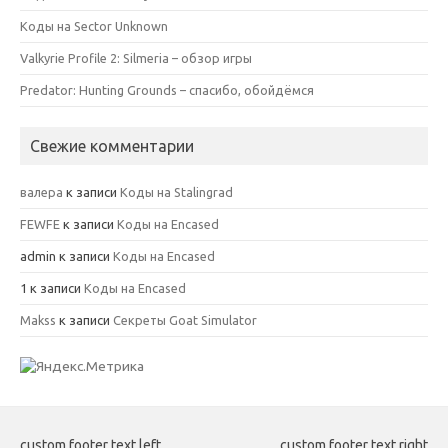
Коды на Sector Unknown
Valkyrie Profile 2: Silmeria – обзор игры
Predator: Hunting Grounds – спасибо, обойдёмся
Свежие комментарии
валера
к записи
Коды на Stalingrad
FEWFE
к записи
Коды на Encased
admin
к записи
Коды на Encased
1
к записи
Коды на Encased
Makss
к записи
Секреты Goat Simulator
custom footer text left
custom footer text right