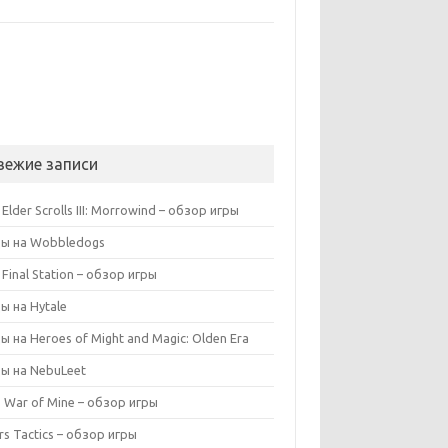
вежие записи
Elder Scrolls III: Morrowind – обзор игры
ы на Wobbledogs
 Final Station – обзор игры
ы на Hytale
ы на Heroes of Might and Magic: Olden Era
ы на NebuLeet
s War of Mine – обзор игры
rs Tactics – обзор игры