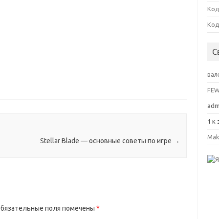
Код
Код
С
вал
FE
adm
1
к 
Mak
Stellar Blade — основные советы по игре
→
бязательные поля помечены
*