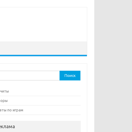
ти:
 читы
зоры
еты по играм
еклама