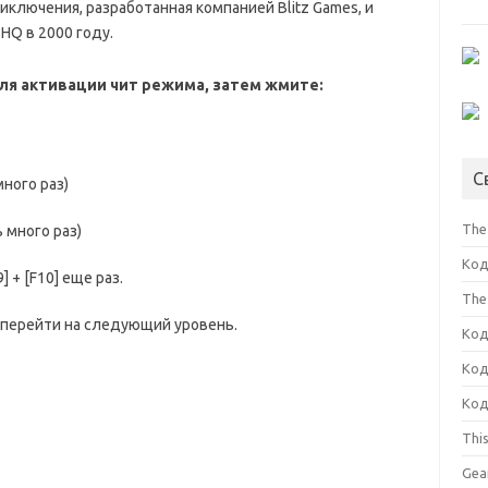
иключения, разработанная компанией Blitz Games, и
THQ в 2000 году.
для активации чит режима, затем жмите:
С
ного раз)
The 
 много раз)
Код
 + [F10] еще раз.
The
ы перейти на следующий уровень.
Код
Код
Код
Thi
Gea