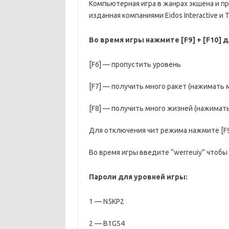
Компьютерная игра в жанрах экшена и пр
изданная компаниями Eidos Interactive и 
Во время игры нажмите [F9] + [F10] 
[F6] — пропустить уровень
[F7] — получить много ракет (нажимать м
[F8] — получить много жизней (нажимать
Для отключения чит режима нажмите [F9]
Во время игры введите “werreuiy” чтоб
Пароли для уровней игры:
1 — N5KP2
2 — B1GS4