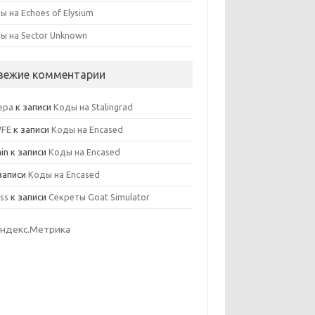
ы на Echoes of Elysium
ы на Sector Unknown
вежие комментарии
ера
к записи
Коды на Stalingrad
WFE
к записи
Коды на Encased
in
к записи
Коды на Encased
записи
Коды на Encased
ss
к записи
Секреты Goat Simulator