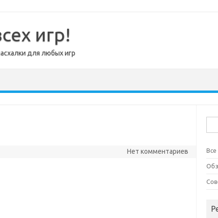
сех игр!
пасхалки для любых игр
Най
Все
Нет комментариев
Об
Сов
Р