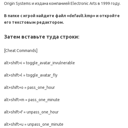
Origin Systems и издана компанией Electronic Arts в 1999 году.
В папке с игрой найдите файл «default.kmp» и откройте
его текстовым редактором.
Затем вставьте туда строки:
[Cheat Commands]
alt+shift+i = toggle_avatar_invulnerable
alt+shift+l = toggle_avatar_fly
alt+shift+o = pass_one_hour
alt+shift+m = pass_one_minute
alt+shift+f = unpass_one_hour
alt+shift+u = unpass_one_minute