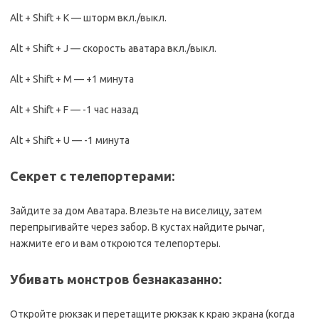
Alt + Shift + K — шторм вкл./выкл.
Alt + Shift + J — скорость аватара вкл./выкл.
Alt + Shift + M — +1 минута
Alt + Shift + F — -1 час назад
Alt + Shift + U — -1 минута
Секрет с телепортерами:
Зайдите за дом Аватара. Влезьте на виселицу, затем
перепрыгивайте через забор. В кустах найдите рычаг,
нажмите его и вам откроются телепортеры.
Убивать монстров безнаказанно:
Откройте рюкзак и перетащите рюкзак к краю экрана (когда