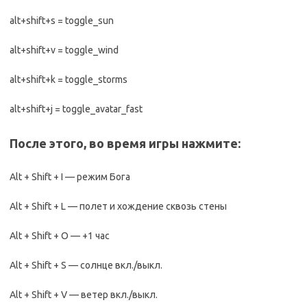
alt+shift+s = toggle_sun
alt+shift+v = toggle_wind
alt+shift+k = toggle_storms
alt+shift+j = toggle_avatar_fast
После этого, во время игры нажмите:
Alt + Shift + I — режим Бога
Alt + Shift + L — полет и хождение сквозь стены
Alt + Shift + O — +1 час
Alt + Shift + S — солнце вкл./выкл.
Alt + Shift + V — ветер вкл./выкл.