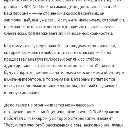
мрачного убожества, которое сочится из каждого отверстия
grimdark в 40K, Darktide на самом деле довольно забавный.
Ваш персонаж — не стоический космодесантник, он
заключенный, вынужденный служить Империуму, который он,
возможно, не обязательно поддерживает… или, в случае с
Фанатиком, поддерживает до комедийных крайностей.
Каждому классу персонажей — и каждому типу личности,
который вы можете выбрать для этих классов, — была
предоставлена куча голосовых реплик со стебом,
адаптированных к характерам других классов. Фанатики
будут спорить с менее фанатичными персонажами об их вере
в Бога-Императора, в то время как Ветераны попытаются
взять на себя командование отрядом, который не уважает
военную иерархию.
Дело также не ограничивается межклассовым
подшучиванием — мой цинично-эгоистичный Псайкер мило
поболтал с Псайкером, у которого стереотипный акцент
“безумного ученого”, рассказывая о том, насколько они лучше