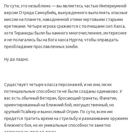
По сути, это незыблемо — вы являетесь частью Империумной
версии Отряда Самоубийц, вынужденного выполнять опасные
миссии на планете, наводненной этими чертовыми старыми
еретиками. Четыре игрока сражаются с полчищами сил Хаоса,
хотя Тираниды были бы намного многочисленнее, интереснее
и не полагались бы на Бога хаоса Нургла, чтобы оправдать
преобладание прославленных зомби.
Ну да ладно.
Существует четыре класса персонажей, и ни они, ни их
потенциальные способности не были созданы одинаково. У
вас есть обычный Ветеран, бросающий гранаты, Фанатик,
ориентированный на ближний бой, могущественный, но
хрупкий Псайкер и выносливый Огрин. По сути, всем им
придется тратить время на стрельбу и размахивание оружием
ближнего боя, но их уникальные способности заметно