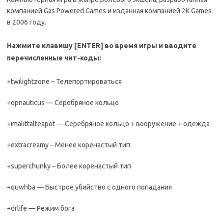
компанией Gas Powered Games и изданная компанией 2K Games
в 2006 году.
Нажмите клавишу [ENTER] во время игры и вводите
перечисленные чит-коды:
+twilightzone – Телепортироваться
+opnauticus — Серебряное кольцо
+imalittalteapot — Серебряное кольцо + вооружение + одежда
+extracreamy – Менее коренастый тип
+superchunky – Более коренастый тип
+quwhba — Быстрое убийство с одного попадания
+drlife — Режим бога