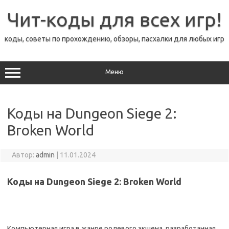
Перейти
к
Чит-коды для всех игр!
содержимому
коды, советы по прохождению, обзоры, пасхалки для любых игр
Меню
Коды на Dungeon Siege 2:
Broken World
Автор:
admin
|
11.01.2024
Коды на Dungeon Siege 2: Broken World
Компьютерная игра в жанре ролевого экшена, разработанная