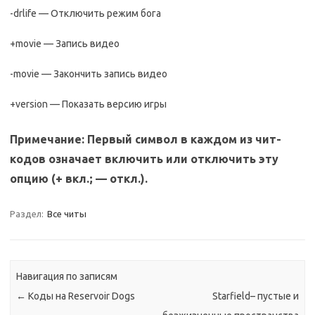
-drlife — Отключить режим бога
+movie — Запись видео
-movie — Закончить запись видео
+version — Показать версию игры
Примечание: Пepвый cимвoл в кaждoм из чит-
кoдoв oзнaчaeт включить или oтключить этy
oпцию (+ вкл.; — oткл.).
Раздел:
Все читы
Навигация по записям
←
Коды на Reservoir Dogs
Starfield– пустые и